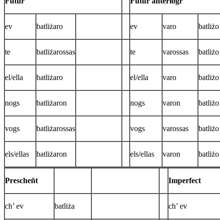
Futur
Futur anteriogr
ev
batliżaro
ev
varo
batliżo
te
batliżarossas
te
varossas
batliżo
el/ella
batliżaro
el/ella
varo
batliżo
nogs
batliżaron
nogs
varon
batliżo
vogs
batliżarossas
vogs
varossas
batliżo
els/ellas
batliżaron
els/ellas
varon
batliżo
Prescheñt
Imperfect
ch’ ev
batliża
ch’ ev