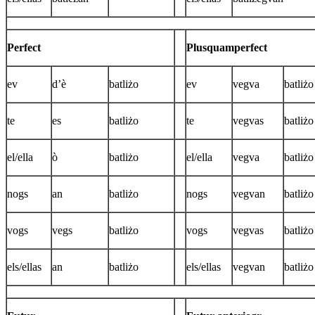
Perfect
Plusquamperfect
ev
d’è
batliżo
ev
vegva
batliżo
te
es
batliżo
te
vegvas
batliżo
el/ella
ò
batliżo
el/ella
vegva
batliżo
nogs
an
batliżo
nogs
vegvan
batliżo
vogs
vegs
batliżo
vogs
vegvas
batliżo
els/ellas
an
batliżo
els/ellas
vegvan
batliżo