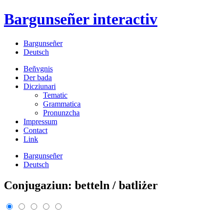
Bargunseñer
interactiv
Bargunseñer
Deutsch
Beñvgnis
Der bada
Dicziunari
Tematic
Grammatica
Pronunzcha
Impressum
Contact
Link
Bargunseñer
Deutsch
Conjugaziun: betteln / batliżer