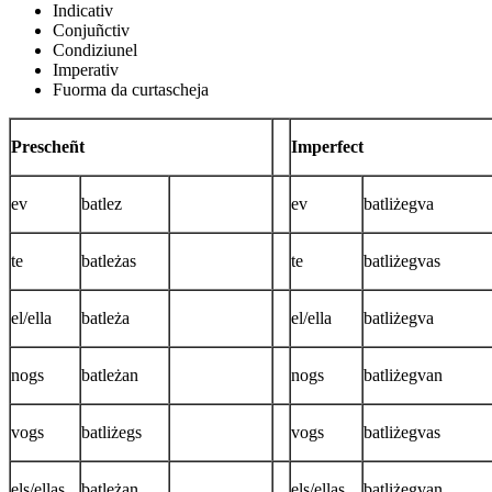
Indicativ
Conjuñctiv
Condiziunel
Imperativ
Fuorma da curtascheja
Prescheñt
Imperfect
ev
batlez
ev
batliżegva
te
batleżas
te
batliżegvas
el/ella
batleża
el/ella
batliżegva
nogs
batleżan
nogs
batliżegvan
vogs
batliżegs
vogs
batliżegvas
els/ellas
batleżan
els/ellas
batliżegvan