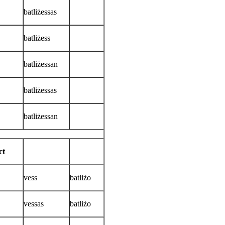
batliżessas
batliżess
batliżessan
batliżessas
batliżessan
ct
vess
batliżo
vessas
batliżo