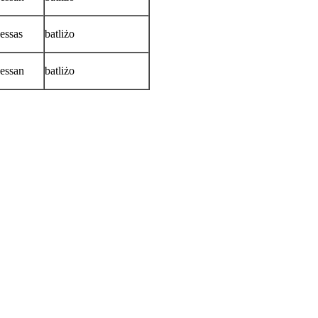
essas
batliżo
essan
batliżo