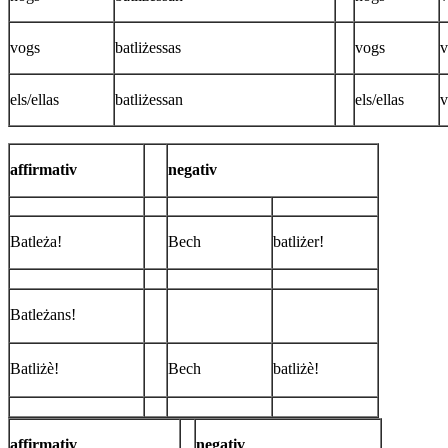
vogs
batliżessas
vogs
v
els/ellas
batliżessan
els/ellas
v
affirmativ
negativ
Batleża!
Bech
batliżer!
Batleżans!
Batliżè!
Bech
batliżè!
affirmativ
negativ