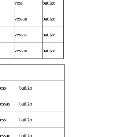
vess
batliżo
vessan
batliżo
vessas
batliżo
vessan
batliżo
ess
batliżo
essas
batliżo
ess
batliżo
essan
batliżo