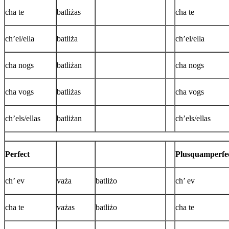
cha te
batliżas
cha te
ch’el/ella
batliża
ch’el/ella
cha nogs
batliżan
cha nogs
cha vogs
batliżas
cha vogs
ch’els/ellas
batliżan
ch’els/ellas
Perfect
Plusquamperfe
ch’ ev
vaża
batliżo
ch’ ev
cha te
vażas
batliżo
cha te