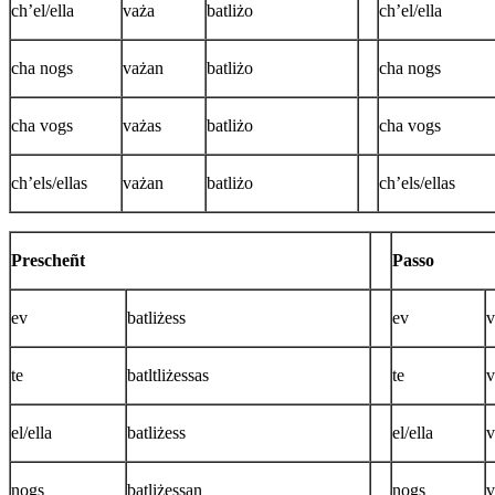
ch’el/ella
vaża
batliżo
ch’el/ella
cha nogs
vażan
batliżo
cha nogs
cha vogs
vażas
batliżo
cha vogs
ch’els/ellas
vażan
batliżo
ch’els/ellas
Prescheñt
Passo
ev
batliżess
ev
v
te
batltliżessas
te
v
el/ella
batliżess
el/ella
v
nogs
batliżessan
nogs
v