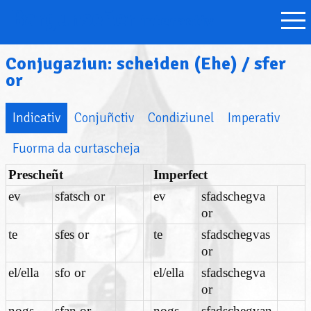
Bargunseñer
interactiv
Conjugaziun: scheiden (Ehe) / sfer
or
Indicativ
Conjuñctiv
Condiziunel
Imperativ
Fuorma da curtascheja
Prescheñt
Imperfect
ev
sfatsch or
ev
sfadschegva
or
te
sfes or
te
sfadschegvas
or
el/ella
sfo or
el/ella
sfadschegva
or
nogs
sfan or
nogs
sfadschegvan