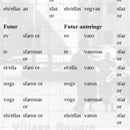
els/ellas
an
sfaz
els/ellas
vegvan
sfaz
or
or
Futur
Futur anteriogr
ev
sfaro or
ev
varo
sfaz
or
te
sfarossas
te
varossas
sfaz
or
or
el/ella
sfaro or
el/ella
varo
sfaz
or
nogs
sfaron or
nogs
varon
sfaz
or
vogs
sfarossas
vogs
varossas
sfaz
or
or
els/ellas
sfaron or
els/ellas
varon
sfaz
or