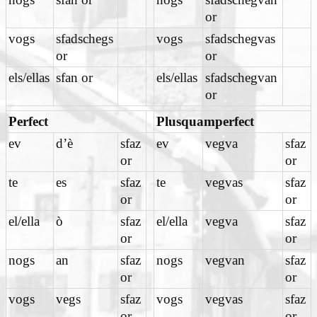
or
vogs
sfadschegs
vogs
sfadschegvas
or
or
els/ellas
sfan or
els/ellas
sfadschegvan
or
Perfect
Plusquamperfect
ev
d’è
sfaz
ev
vegva
sfaz
or
or
te
es
sfaz
te
vegvas
sfaz
or
or
el/ella
ò
sfaz
el/ella
vegva
sfaz
or
or
nogs
an
sfaz
nogs
vegvan
sfaz
or
or
vogs
vegs
sfaz
vogs
vegvas
sfaz
or
or